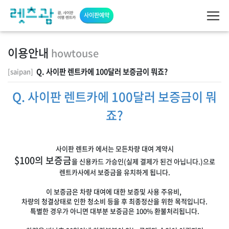
사이판예약
이용안내
howtouse
Q. 사이판 렌트카에 100달러 보증금이 뭐죠?
[saipan]
Q. 사이판 렌트카에 100달러 보증금이 뭐
죠?
사이판 렌트카 에서는 모든차량 대여 계약시
$100의 보증금
을 신용카드 가승인(실제 결제가 된건 아닙니다.)으로
렌트카사에서 보증금을 유치하게 됩니다.
이 보증금은 차량 대여에 대한 보증및 사용 주유비,
차량의 청결상태로 인한 청소비 등을 후 최종정산을 위한 목적입니다.
특별한 경우가 아니면 대부분 보증금은 100% 환불처리됩니다.