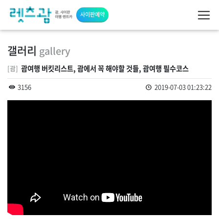
사이판예약
갤러리
gallery
괌여행 버킷리스트, 괌에서 꼭 해야할 것들, 괌여행 필수코스
[괌]
3156
2019-07-03 01:23:22