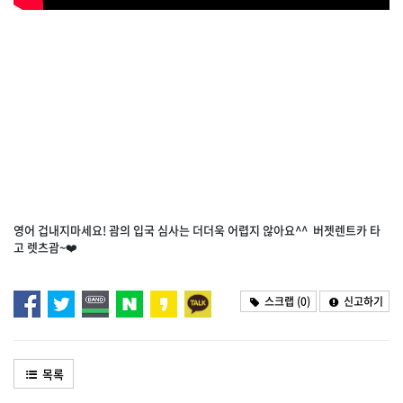
영어 겁내지마세요+_+
영어 겁내지마세요! 괌의 입국 심사는 더더욱 어렵지 않아요^^ 버젯렌트카 타
고 렛츠괌~❤️
스크랩 (
0
)
신고하기
목록